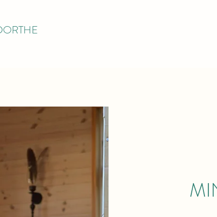
 DORTHE
MI