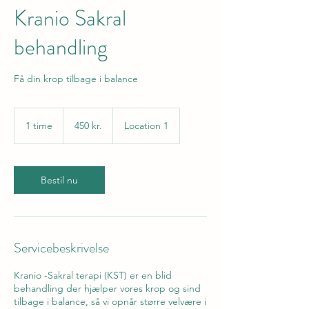
Kranio Sakral
behandling
Få din krop tilbage i balance
450
danske
1 time
1
450 kr.
Location 1
kroner
t
i
m
Bestil nu
Servicebeskrivelse
Kranio -Sakral terapi (KST) er en blid
behandling der hjælper vores krop og sind
tilbage i balance, så vi opnår større velvære i